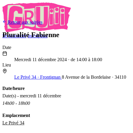
Retour aux soirées
Pluralité Fabienne
Se connecter
Inscription
Date
11
Déc
2024
Mercredi 11 décembre 2024
· de 14:00 à 18:00
Lieu
Le Privé 34 · Frontignan
8 Avenue de la Bordelaise · 34110
Date/heure
Date(s) - mercredi 11 décembre
14h00 - 18h00
Emplacement
Le Privé 34