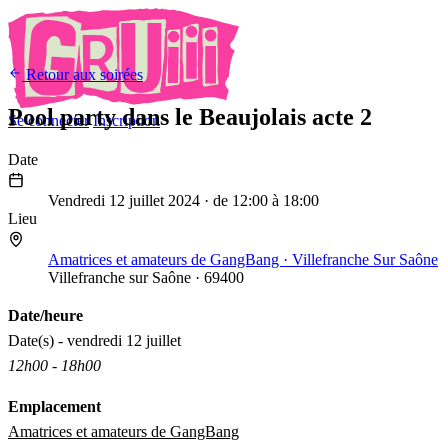
Retour aux soirées
Pool party dans le Beaujolais acte 2
Se connecter
Inscription
Date
12
Juil
2024
Vendredi 12 juillet 2024
· de 12:00 à 18:00
Lieu
Amatrices et amateurs de GangBang · Villefranche Sur Saône
Villefranche sur Saône · 69400
Date/heure
Date(s) - vendredi 12 juillet
12h00 - 18h00
Emplacement
Amatrices et amateurs de GangBang