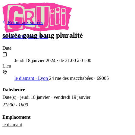
Retour aux soirées
soirée gang bang pluralité
Se connecter
Inscription
Date
18
Jan
2024
Jeudi 18 janvier 2024
· de 21:00 à 01:00
Lieu
le diamant · Lyon
24 rue des macchabées · 69005
Date/heure
Date(s) - jeudi 18 janvier - vendredi 19 janvier
21h00 - 1h00
Emplacement
le diamant