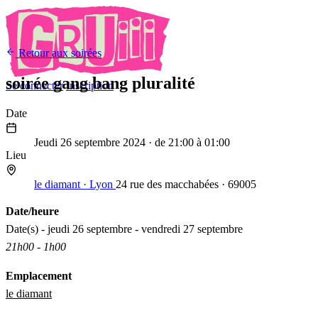
Retour aux soirées
soirée gang bang pluralité
Se connecter
Inscription
Date
26
Sep
2024
Jeudi 26 septembre 2024
· de 21:00 à 01:00
Lieu
le diamant · Lyon
24 rue des macchabées · 69005
Date/heure
Date(s) - jeudi 26 septembre - vendredi 27 septembre
21h00 - 1h00
Emplacement
le diamant