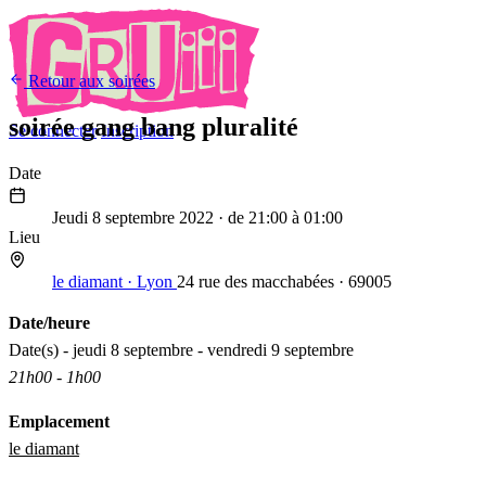
Retour aux soirées
soirée gang bang pluralité
Se connecter
Inscription
Date
8
Sep
2022
Jeudi 8 septembre 2022
· de 21:00 à 01:00
Lieu
le diamant · Lyon
24 rue des macchabées · 69005
Date/heure
Date(s) - jeudi 8 septembre - vendredi 9 septembre
21h00 - 1h00
Emplacement
le diamant