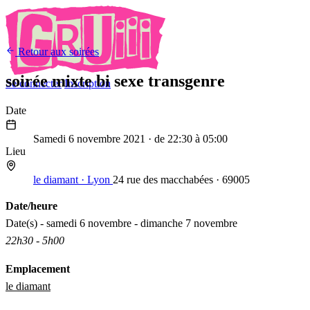
Retour aux soirées
soirée mixte bi sexe transgenre
Se connecter
Inscription
Date
6
Nov
2021
Samedi 6 novembre 2021
· de 22:30 à 05:00
Lieu
le diamant · Lyon
24 rue des macchabées · 69005
Date/heure
Date(s) - samedi 6 novembre - dimanche 7 novembre
22h30 - 5h00
Emplacement
le diamant