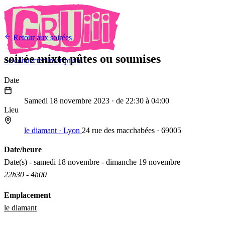
Retour aux soirées
soirée mixte pûtes ou soumises
Se connecter
Inscription
Date
18
Nov
2023
Samedi 18 novembre 2023
· de 22:30 à 04:00
Lieu
le diamant · Lyon
24 rue des macchabées · 69005
Date/heure
Date(s) - samedi 18 novembre - dimanche 19 novembre
22h30 - 4h00
Emplacement
le diamant