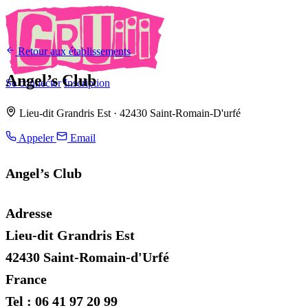
Retour aux établissements
Angel’s Club
Se connecter
Inscription
Lieu-dit Grandris Est · 42430 Saint-Romain-D'urfé
Appeler
Email
Angel’s Club
Adresse
Lieu-dit Grandris Est
42430 Saint-Romain-d'Urfé
France
Tel : 06 41 97 20 99