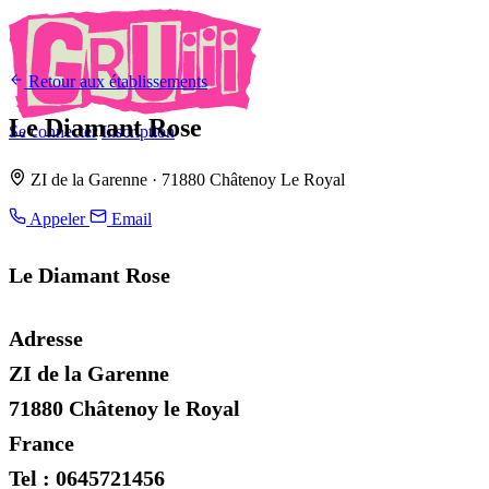
Retour aux établissements
Le Diamant Rose
Se connecter
Inscription
ZI de la Garenne · 71880 Châtenoy Le Royal
Appeler
Email
Le Diamant Rose
Adresse
ZI de la Garenne
71880 Châtenoy le Royal
France
Tel : 0645721456