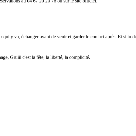
éservations au 04 67 20 20 76 ou sur le
site officiel
.
ir qui y va, échanger avant de venir et garder le contact après. Et si tu 
e, Gruiii c'est la fête, la liberté, la complicité.