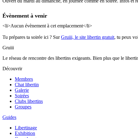
Ouvert du mardi au dimanche, en journée comme en soirée. Infos et r
Évènement à venir
<li>Aucun évènement à cet emplacement</li>
Tu prépares ta soirée ici ? Sur
Gruiii, le site libertin gratuit
, tu peux vo
Gruiii
Le réseau de rencontre des libertins exigeants. Bien plus que le libertinag
Découvrir
Membres
Chat libertin
Galerie
Soirées
Clubs libertins
Groupes
Guides
Libertinage
Exhibition