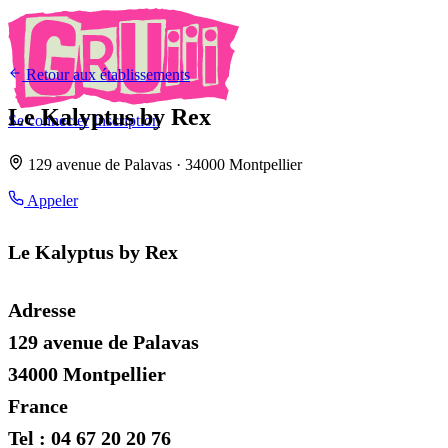
Retour aux établissements
Le Kalyptus by Rex
Se connecter
Inscription
129 avenue de Palavas · 34000 Montpellier
Appeler
Le Kalyptus by Rex
Adresse
129 avenue de Palavas
34000 Montpellier
France
Tel : 04 67 20 20 76