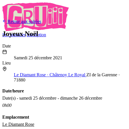
Retour aux soirées
Joyeux Noël
Se connecter
Inscription
Date
25
Déc
2021
Samedi 25 décembre 2021
Lieu
Le Diamant Rose · Châtenoy Le Royal
ZI de la Garenne ·
71880
Date/heure
Date(s) - samedi 25 décembre - dimanche 26 décembre
0h00
Emplacement
Le Diamant Rose