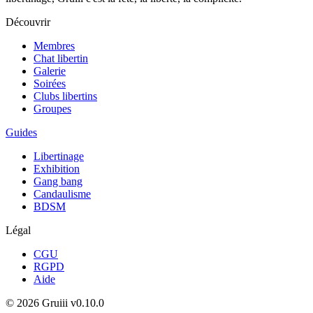
Découvrir
Membres
Chat libertin
Galerie
Soirées
Clubs libertins
Groupes
Guides
Libertinage
Exhibition
Gang bang
Candaulisme
BDSM
Légal
CGU
RGPD
Aide
© 2026 Gruiii
v0.10.0