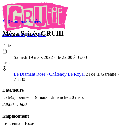
Retour aux soirées
Méga Soirée GRUIII
Se connecter
Inscription
Date
19
Mar
2022
Samedi 19 mars 2022
· de 22:00 à 05:00
Lieu
Le Diamant Rose · Châtenoy Le Royal
ZI de la Garenne ·
71880
Date/heure
Date(s) - samedi 19 mars - dimanche 20 mars
22h00 - 5h00
Emplacement
Le Diamant Rose