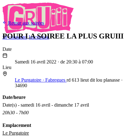
Retour aux soirées
POUR LA SOIREE LA PLUS GRUIII
Se connecter
Inscription
Date
16
Avr
2022
Samedi 16 avril 2022
· de 20:30 à 07:00
Lieu
Le Purgatoire · Fabregues
rd 613 lieut dit lou planasse ·
34690
Date/heure
Date(s) - samedi 16 avril - dimanche 17 avril
20h30 - 7h00
Emplacement
Le Purgatoire