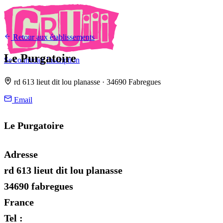
Retour aux établissements
Le Purgatoire
Se connecter
Inscription
rd 613 lieut dit lou planasse · 34690 Fabregues
Email
Le Purgatoire
Adresse
rd 613 lieut dit lou planasse
34690 fabregues
France
Tel :