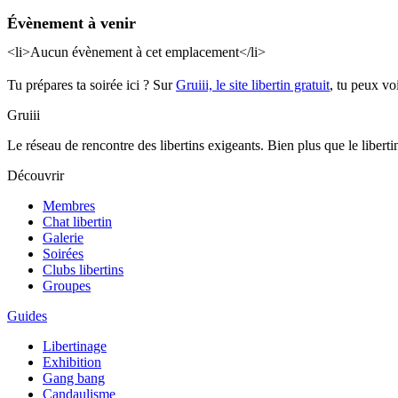
Évènement à venir
<li>Aucun évènement à cet emplacement</li>
Tu prépares ta soirée ici ? Sur
Gruiii, le site libertin gratuit
, tu peux vo
Gruiii
Le réseau de rencontre des libertins exigeants. Bien plus que le libertinag
Découvrir
Membres
Chat libertin
Galerie
Soirées
Clubs libertins
Groupes
Guides
Libertinage
Exhibition
Gang bang
Candaulisme